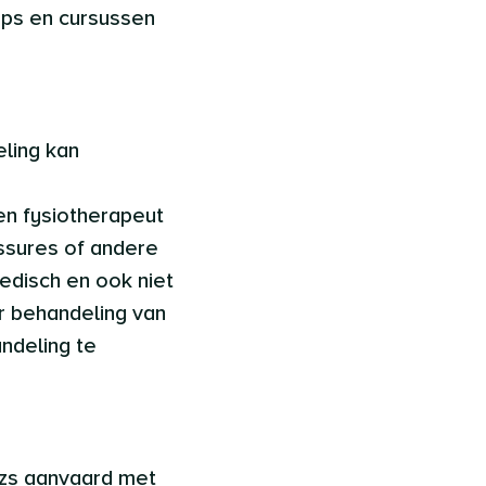
ops en cursussen
ling kan
en fysiotherapeut
essures of andere
edisch en ook niet
r behandeling van
ndeling te
nzs aanvaard met