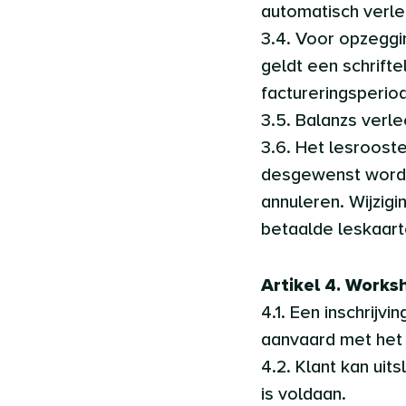
automatisch verle
3.4. Voor opzeggi
geldt een schrifte
factureringsperio
3.5. Balanzs verl
3.6. Het lesrooste
desgewenst worden
annuleren. Wijzigi
betaalde leskaart
Artikel 4. Works
4.1. Een inschrij
aanvaard met het 
4.2. Klant kan ui
is voldaan.