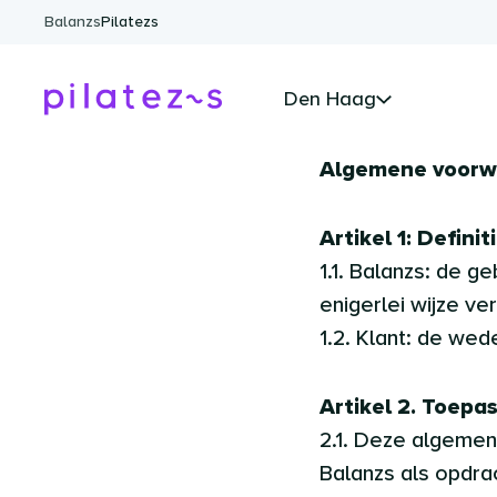
Ga naar de inhoud
Balanzs
Pilatezs
Den Haag
Algemene voorw
Artikel 1: Definit
1.1. Balanzs: de 
enigerlei wijze v
1.2. Klant: de wed
Artikel 2. Toepas
2.1. Deze algemen
Balanzs als opdra