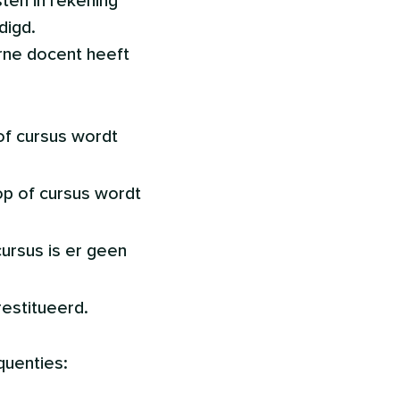
ten in rekening
digd.
rne docent heeft
of cursus wordt
op of cursus wordt
ursus is er geen
restitueerd.
quenties: