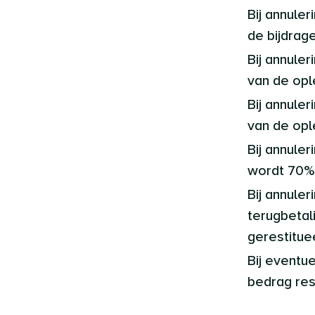
Bij annule
de bijdrage
Bij annule
van de opl
Bij annule
van de opl
Bij annule
wordt 70% 
Bij annule
terugbetali
gerestitue
Bij eventu
bedrag res