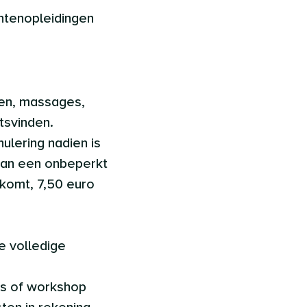
entenopleidingen
gen, massages,
tsvinden.
nulering nadien is
 van een onbeperkt
rkomt, 7,50 euro
e volledige
sus of workshop