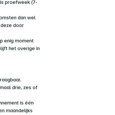
is proefweek (7-
komsten dan wel
r deze door
op enig moment
ijft het overige in
draagbaar.
imaal drie, zes of
nnement is één
n maandelijks