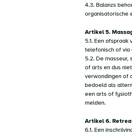
4.3. Balanzs beho
organisatorische e
Artikel 5. Mass
5.1. Een afspraak
telefonisch of vi
5.2. De masseur, 
of arts en dus nie
verwondingen of a
bedoeld als alter
een arts of fysio
melden.
Artikel 6. Retrea
6.1. Een inschrij