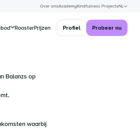
Over ons
Academy
Kindfulness Projects
NL
nbod
Rooster
Prijzen
Profiel
Probeer nu
an Balanzs op
emt.
nkomsten waarbij