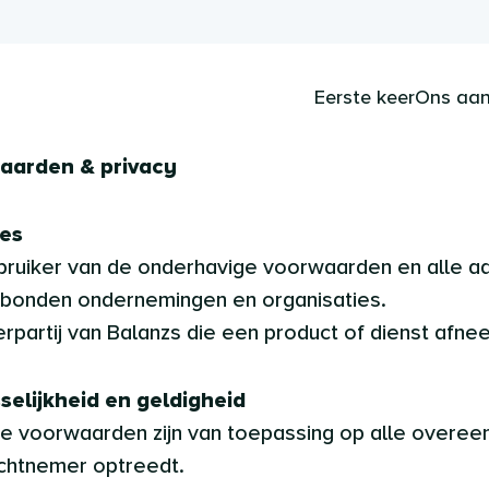
Eerste keer
Ons aa
aarden & privacy
ies
gebruiker van de onderhavige voorwaarden en alle a
erbonden ondernemingen en organisaties.
erpartij van Balanzs die een product of dienst afne
selijkheid en geldigheid
e voorwaarden zijn van toepassing op alle overee
chtnemer optreedt.