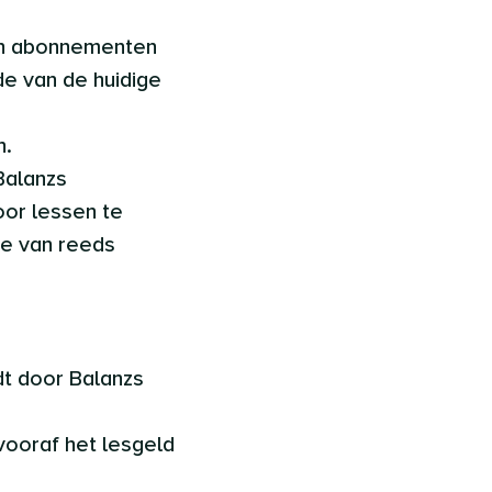
van abonnementen
de van de huidige
n.
Balanzs
oor lessen te
ie van reeds
dt door Balanzs
vooraf het lesgeld